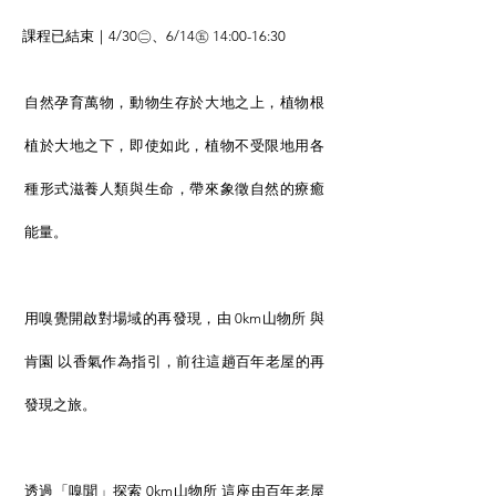
課程已結束｜4/30㊁、6/14㊄ 14:00-16:30
自然孕育萬物，動物生存於大地之上，植物根
植於大地之下，即使如此，植物不受限地用各
種形式滋養人類與生命，帶來象徵自然的療癒
能量。
用嗅覺開啟對場域的再發現，由 0km山物所 與
肯園 以香氣作為指引，前往這趟百年老屋的再
發現之旅。
透過「嗅聞」探索 0km山物所 這座由百年老屋