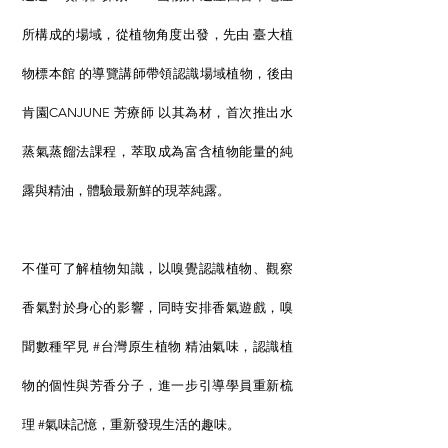
所構成的場域，從植物角度出發，先由 臺大植
物標本館 的導覽講師帶領認識場域植物，後由
肯園CANJUNE 芳療師 以其為材，首次推出水
蒸氣蒸餾法課程，萃取成為富含植物能量的純
露與精油，體驗最新鮮的現萃純露。
不僅可了解植物知識，以嗅覺認識植物、觀察
香氣對於身心的影響，同時安排香氣遊戲，嗅
聞數種罕見 #台灣原生植物 精油氣味，認識植
物的個性與芳香分子，進一步引導學員重新梳
理 #氣味記憶，重新發現生活的趣味。