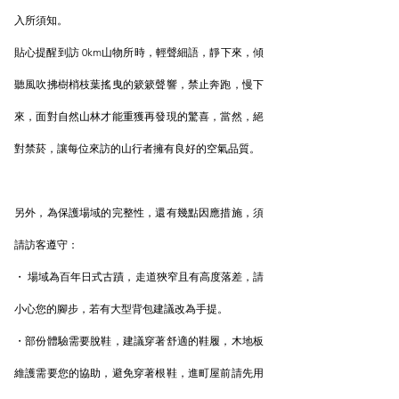
入所須知。
貼心提醒到訪 0km山物所時，輕聲細語，靜下來，傾
聽風吹拂樹梢枝葉搖曳的簌簌聲響，禁止奔跑，慢下
來，面對自然山林才能重獲再發現的驚喜，當然，絕
對禁菸，讓每位來訪的山行者擁有良好的空氣品質。
另外，為保護場域的完整性，還有幾點因應措施，須
請訪客遵守：
・ 場域為百年日式古蹟，走道狹窄且有高度落差，請
小心您的腳步，若有大型背包建議改為手提。
・部份體驗需要脫鞋，建議穿著舒適的鞋履，木地板
維護需要您的協助，避免穿著根鞋，進町屋前請先用