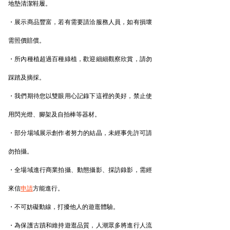
地墊清潔鞋履。
・展示商品豐富，若有需要請洽服務人員，如有損壞
需照價賠償。
・所內種植超過百種綠植，歡迎細細觀察欣賞，請勿
踩踏及摘採。
・我們期待您以雙眼用心記錄下這裡的美好，禁止使
用閃光燈、腳架及自拍棒等器材。
・部分場域展示創作者努力的結晶，未經事先許可請
勿拍攝。
・全場域進行商業拍攝、動態攝影、採訪錄影，需經
來信
申請
方能進行。
・不可妨礙動線，打擾他人的遊逛體驗。
・為保護古蹟和維持遊逛品質，人潮眾多將進行人流