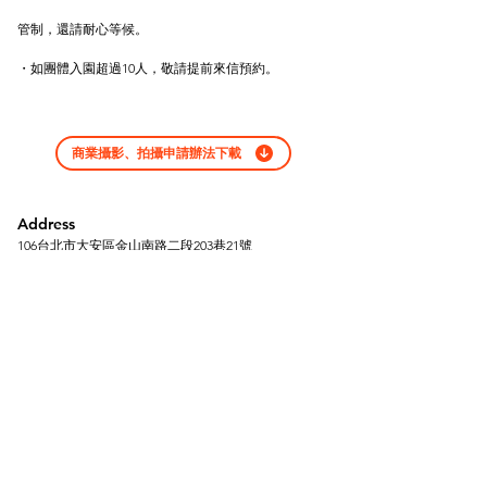
管制，還請耐心等候。
・如團體入園超過10人，敬請提前來信預約。
商業攝影、拍攝申請辦法下載
Address
106台北市大安區金山南路二段203巷21號
Opening Hours
8 月各棟開放時間
▸A棟｜BREAD, ESPRESSO & 永康森庭
｜試營運 7/25–8/09，周一至周日 11:00–
18:00；8/04 因活動辦理，內用與外帶皆
暫停服務；8/10 正式開幕
▸B棟｜0km選品店｜周一至周日 11:00–