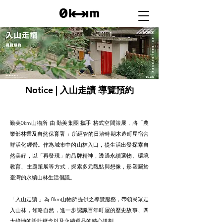
Notice
| 入山走讀 導覽預約
勤美0km山物所 由 勤美集團 攜手 格式空間策展，將「農
業部林業及自然保育署 」所經管的日治時期木造町屋宿舍
群活化經營。作為城市中的山林入口，從生活出發探索自
然美好，以「再發現」的品牌精神，透過永續選物、環境
教育、主題策展等方式，探索多元觀點與想像，形塑屬於
臺灣的永續山林生活倡議。
「入山走讀 」為 0km山物所提供之導覽服務，帶領民眾走
入山林，領略自然，進一步認識百年町屋的歷史故事、四
大綠地的設計概念以及永續選品的精心規劃。