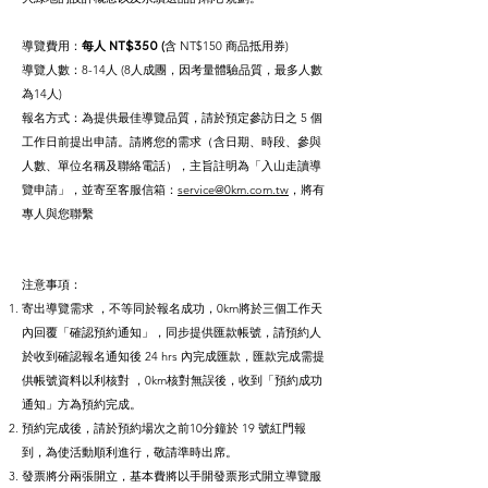
導覽費用：
每人
NT$350
(
含 NT$150 商品抵用券)
導覽人數：8-14人 (8人成團，因考量體驗品質，最多人數
為14人)
報名方式：為提供最佳導覽品質，請於預定參訪日之 5 個
工作日前提出申請。請將您的需求（含日期、時段、參與
人數、單位名稱及聯絡電話），主旨註明為「入山走讀導
覽申請」，並寄至客服信箱：
service@0km.com.tw
，將有
專人與您聯繫
注意事項：
寄出導覽需求 ，不等同於報名成功，0km將於三個工作天
內回覆「確認預約通知」，同步提供匯款帳號，請預約人
於收到確認報名通知後 24 hrs 內完成匯款，匯款完成需提
供帳號資料以利核對 ，0km核對無誤後，收到「預約成功
通知」方為預約完成。
預約完成後，請於預約場次之前10分鐘於 19 號紅門報
到，為使活動順利進行，敬請準時出席。
發票將分兩張開立，基本費將以手開發票形式開立導覽服