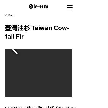
< Back
臺灣油杉 Taiwan Cow-
tail Fir
Keteleeria davidiana (Franchet) Beissner var.