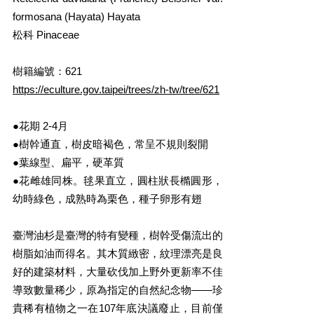
formosana (Hayata) Hayata
松科 Pinaceae
樹籍編號：621
https://eculture.gov.taipei/trees/zh-tw/tree/621
●花期 2-4月
●樹幹通直，樹皮暗褐色，常呈不規則裂開
●葉線型、扁平，硬革質
●花雌雄同株。毬果直立，圓柱狀長橢圓形，
幼時綠色，成熟時為栗色，種子卵形有翅
臺灣油杉是臺灣的特有變種，樹幹受傷流出的
樹脂如油而得名。其木質緻密，紋理漂亮是良
好的建築材料，大量砍伐加上野外更新率不佳
導致數量稀少，原為指定的自然紀念物——珍
貴稀有植物之一在107年底決議廢止，目前僅