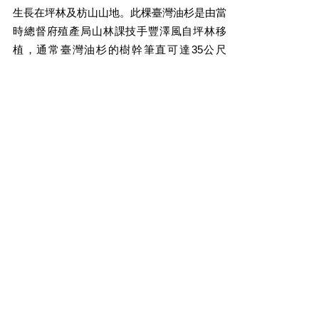
生長在坪林及枋山山地。此棵臺灣油杉是由當
時總督府殖產局山林課技手豐澤風自坪林移
植，通常臺灣油杉的樹幹筆直可達35公尺
高，然而此株主幹因故斷枝但還是堅忍的活下
來。2月起油杉開始結毬，不妨放下腳步觀察
向上開裂準備授粉的雌毬呢！
圖片來源：TBN台灣生態多樣性網絡 陳淑玲
文字撰寫：臺灣大學植物標本館研究員 鄭憲
燦
Previous
Next
©2024 by 勤美 0km山物所.