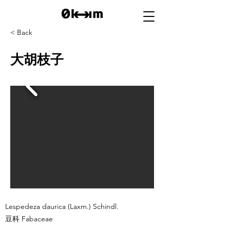
< Back
大胡枝子
Lespedeza daurica (Laxm.) Schindl.
豆科 Fabaceae