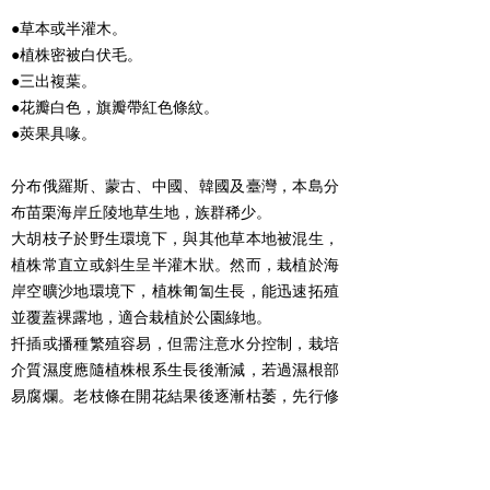
●草本或半灌木。
●植株密被白伏毛。
●三出複葉。
●花瓣白色，旗瓣帶紅色條紋。
●莢果具喙。
分布俄羅斯、蒙古、中國、韓國及臺灣，本島分
布苗栗海岸丘陵地草生地，族群稀少。
大胡枝子於野生環境下，與其他草本地被混生，
植株常直立或斜生呈半灌木狀。然而，栽植於海
岸空曠沙地環境下，植株匍匐生長，能迅速拓殖
並覆蓋裸露地，適合栽植於公園綠地。
扦插或播種繁殖容易，但需注意水分控制，栽培
介質濕度應隨植株根系生長後漸減，若過濕根部
易腐爛。老枝條在開花結果後逐漸枯萎，先行修
剪易使植株折損，建議待翌年春天枝條長出新芽
後，再修剪枝條以促進生長。