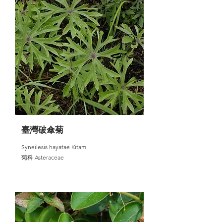
臺灣破傘菊
Syneilesis hayatae Kitam.
菊科 Asteraceae