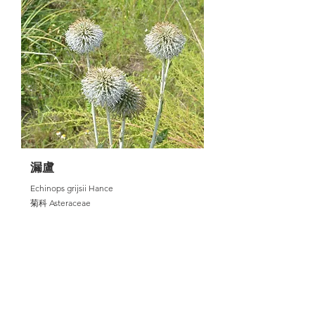
漏盧
Echinops grijsii Hance
菊科 Asteraceae