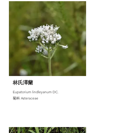
林氏澤蘭
Eupatorium lindleyanum DC.
菊科 Asteraceae