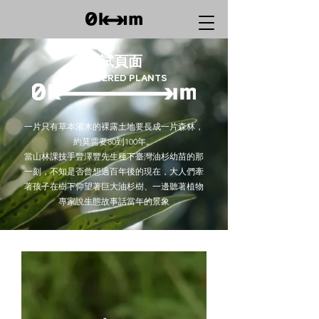
測試頁面
ENDANGERED PLANTS
一片只有草本灌木的裸露土地要長成一片森林，
約莫需要80到100年。
當山林課技手豐澤豐先生種下臺灣油杉幼苗的那
一刻，不知是否曾想過百年後的現在，大人們牽
著孩子在樹下仰望著巨大油杉樹、一邊聽著植物
專家說生態故事話當年的景象