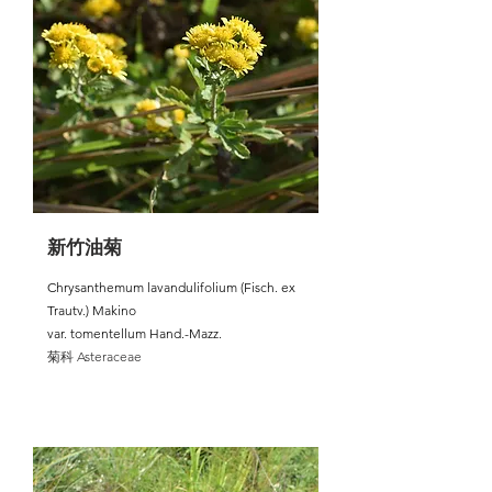
新竹油菊
Chrysanthemum lavandulifolium (Fisch. ex
Trautv.) Makino
var. tomentellum Hand.-Mazz.
菊科 Asteraceae