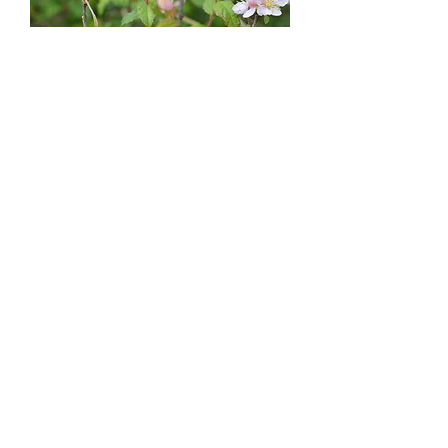
庭梅
Prunus pogonostyla Maxim.
薔薇科 Rosaceae