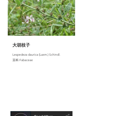
大胡枝子
Lespedeza daurica (Laxm.) Schindl.
豆科 Fabaceae