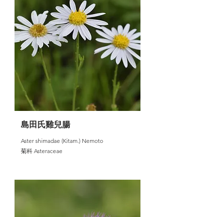
島田氏雞兒腸
Aster shimadae (Kitam.) Nemoto
菊科 Asteraceae