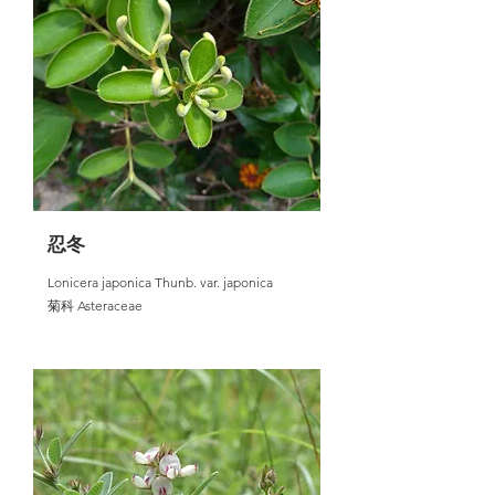
忍冬
Lonicera japonica Thunb. var. japonica
菊科 Asteraceae