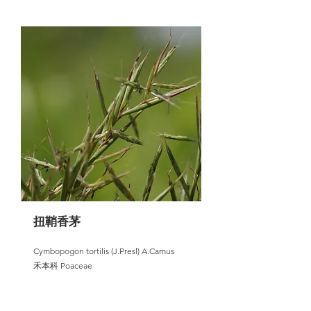
扭鞘香茅
Cymbopogon tortilis (J.Presl) A.Camus
禾本科 Poaceae