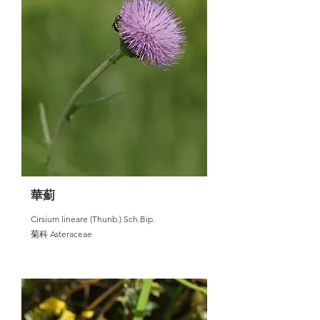
華薊
Cirsium lineare (Thunb.) Sch.Bip.
菊科 Asteraceae