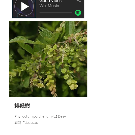
排錢樹
Phyllodium pulchellum (L.) Desv.
豆科 Fabaceae