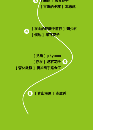
［ 關係 ］感官花子
［ 古道的夕霧 ］馮志銘
魏少君
［ 在山的庇蔭中前行 ］
［ 領地 ］感官花子
phytooo
［ 見漸 ］
［ 存在 ］感官花子
［ 森林微觀 ］臍加厝手路金工
［ 青山海屋 ］高啟舜