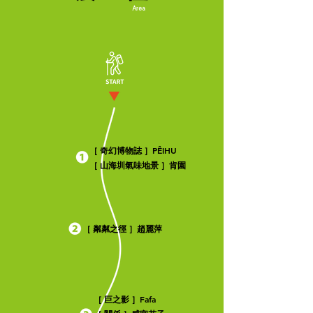
PÊIHU
［ 奇幻博物誌 ］
［ 山海圳氣味地景 ］肯園
［ 粼粼之徑 ］趙麗萍
Fafa
［ 巨之影 ］